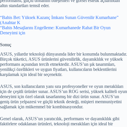
performansı, güçlü donanım bileşenleri ve görsel estetik açılarından
altın standartları temsil eder.
“Bahis Bet: Yüksek Kazanç İmkanı Sunan Güvenilir Kumarhane”
(Anahtar K
“Bahis Mesajlarını Engelleme: Kumarhanede Rahat Bir Oyun
Deneyimi için
Sonuç
ASUS, yıllardır teknoloji dünyasında lider bir konumda bulunmaktadır.
Birçok tüketici, ASUS ürünlerini güvenilirlik, dayanıklılık ve yüksek
performans açısından tercih etmektedir. ASUS’un şık tasarımları,
yenilikçi özellikleri ve uygun fiyatları, kullanıcıların beklentilerini
karşılamak için ideal bir seçenektir.
ASUS, son kullanıcıların yanı sıra profesyoneller ve oyun meraklıları
için de çeşitli ürünler sunar. ASUS’un ROG serisi, yüksek kaliteli oyun
deneyimi için özel olarak tasarlanmış bir dizi ürün sunar. ASUS’un
geniş ürün yelpazesi ve güçlü teknik desteği, müşteri memnuniyetini
sağlamak için mükemmel bir kombinasyondur.
Genel olarak, ASUS’un yaratıcılık, performans ve dayanıklılık gibi
faktörlere odaklanan ürünleri, teknoloji meraklıları için ideal bir